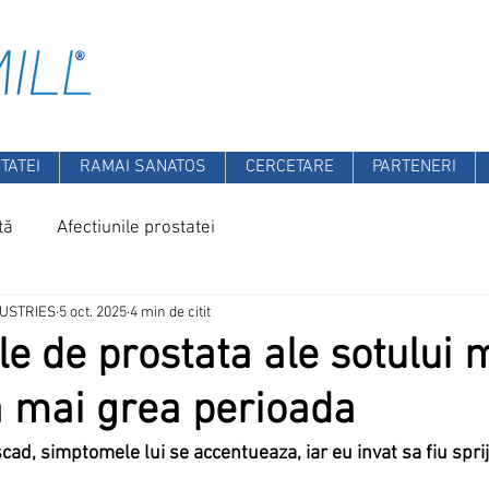
TATEI
RAMAI SANATOS
CERCETARE
PARTENERI
tă
Afectiunile prostatei
DUSTRIES
5 oct. 2025
4 min de citit
e de prostata ale sotului 
a mai grea perioada
ad, simptomele lui se accentueaza, iar eu invat sa fiu sprij