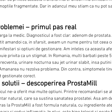
 noptile fragmentate. Dar in adancul meu stiam ca nu pot s
roblemei – primul pas real
rga la medic. Diagnosticul a fost clar: adenom de prostata. 
tit amandoi ca, in sfarsit, aveam un nume pentru tot ceea c
nifestari si optiuni de gestionare. Am inteles ca aceasta afe
buie privita ca un stigmat. In Romania, multi barbati peste 5
recventa, urinare nocturna sau jet urinar slabit, insa putini
Amanarea nu rezolva problema. Din contra, simptomele tind
 gestionate corect.
solutii – descoperirea ProstaMill
ul ne-a oferit mai multe optiuni. Printre recomandari se afl
tar natural, care sa sustina sanatatea prostatei. Asa am d
ras la ProstaMill a fost formula naturala, cu ingrediente ate