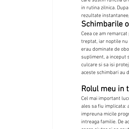
care sustin functia uri
in rutina zilnica. Dup
rezultate instantane
Schimbarile o
Ceea ce am remarcat p
treptat, iar noptile n
erau dominate de obos
supliment, a inceput s
culcare si sa isi prot
aceste schimbari au du
Rolul meu in 
Cel mai important luc
ales sa fiu implicata:
impreuna micile progre
intreaga familie. De ac