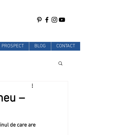
PROSPECT
BLOG
CONTACT
meu –
inul de care are 