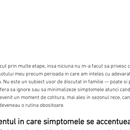
cut prin multe etape, insa niciuna nu m-a facut sa privesc c
sotului meu precum perioada in care am inteles cu adevara
 Nu este un subiect usor de discutat in familie — poate si 
refera sa ignore sau sa minimalizeze simptomele atunci cand
devenit un moment de cotitura, mai ales in sezonul rece, can
 deveneau o rutina obositoare.
ntul in care simptomele se accentue