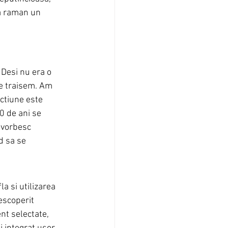
a raman un 
Desi nu era o 
e traisem. Am 
ctiune este 
0 de ani se 
 vorbesc 
 sa se 
a si utilizarea 
escoperit 
nt selectate, 