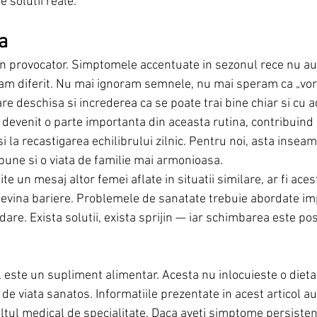
e solutii reale.
a
 provocator. Simptomele accentuate in sezonul rece nu au
am diferit. Nu mai ignoram semnele, nu mai speram ca „vor 
re deschisa si increderea ca se poate trai bine chiar si cu
 devenit o parte importanta din aceasta rutina, contribuind
si la recastigarea echilibrului zilnic. Pentru noi, asta insea
i bune si o viata de familie mai armonioasa.
 un mesaj altor femei aflate in situatii similare, ar fi acest
devina bariere. Problemele de sanatate trebuie abordate im
dare. Exista solutii, exista sprijin — iar schimbarea este pos
l este un supliment alimentar. Acesta nu inlocuieste o dieta 
l de viata sanatos. Informatiile prezentate in acest articol a
ultul medical de specialitate. Daca aveti simptome persisten