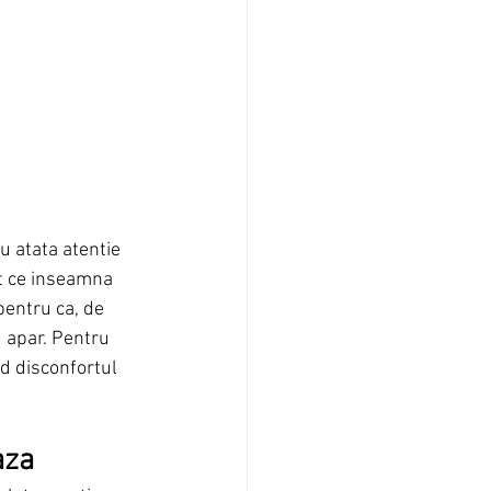
u atata atentie 
t ce inseamna 
pentru ca, de 
 apar. Pentru 
d disconfortul 
aza