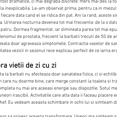
ost dramatice, ci mai degraba discrete: mers mai des la toa
la inexplicabila. Le-am observat prima, pentru ca in miezul
fiecare data cand el se ridica din pat. Ani la rand, aceste 
a. Urinarea nocturna devenea tot mai frecventa: de la o data
r patru. Dormea fragmentat, iar dimineata parea tot mai epu
denomul de prostata, frecvent la barbatii trecuti de 50 de an
ezeala doar agraveaza simptomele. Contractia vaselor de san
itatea vezicii in sezonul rece explicau perfect de ce iarna er
a vietii de zi cu zi
 la barbati nu afecteaza doar sanatatea fizica, ci si echilibr
m care nu doarme bine, care merge constant la toaleta si tra
completa nu mai are aceeasi energie sau dispozitie. Sotul me
neori irascibil. Activitatile care alta data ii faceau placere e
chef. Eu vedeam aceasta schimbare in ochii lui si simteam di
sor sa privesc aceasta transformare. Uneori ma simteam n