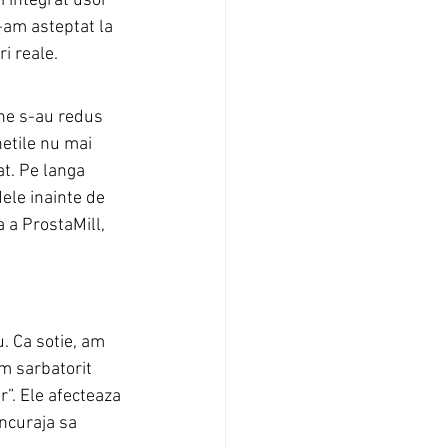
i integrat usor 
-am asteptat la 
i reale.
ne s-au redus 
etile nu mai 
t. Pe langa 
ele inainte de 
 a ProstaMill, 
. Ca sotie, am 
am sarbatorit 
”. Ele afecteaza 
incuraja sa 