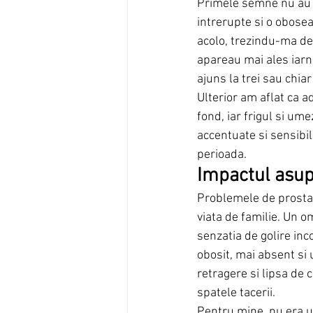
Primele semne nu au f
intrerupte si o obosea
acolo, trezindu-ma de 
apareau mai ales iarn
ajuns la trei sau chia
Ulterior am aflat ca a
fond, iar frigul si um
accentuate si sensibil
perioada.
Impactul asupr
Problemele de prostata
viata de familie. Un o
senzatia de golire in
obosit, mai absent si u
retragere si lipsa de 
spatele tacerii.
Pentru mine, nu era u