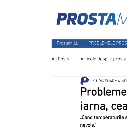
ProstaMILL
PROBLEMELE PROS
All Posts
Articole despre prosta
K-UBIK PHARMA IN
Problemel
iarna, ce
„Cand temperaturile sc
nevoie.”