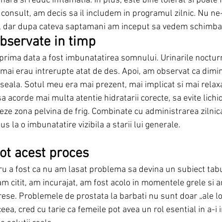
nara si reduc inflamatia. In plus, este bine tolerat si poate f
a consult, am decis sa il includem in programul zilnic. Nu ne
e, dar dupa cateva saptamani am inceput sa vedem schimbar
bservate in timp
rima data a fost imbunatatirea somnului. Urinarile noctur
u mai erau intrerupte atat de des. Apoi, am observat ca dimin
eala. Sotul meu era mai prezent, mai implicat si mai relaxa
a acorde mai multa atentie hidratarii corecte, sa evite lichid
ejeze zona pelvina de frig. Combinate cu administrarea zilnica
s la o imbunatatire vizibila a starii lui generale.
tot acest proces
ru a fost ca nu am lasat problema sa devina un subiect tabu
 am citit, am incurajat, am fost acolo in momentele grele si 
se. Problemele de prostata la barbati nu sunt doar „ale lor
eea, cred cu tarie ca femeile pot avea un rol esential in a-i 