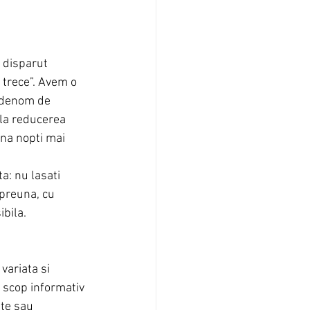
 disparut 
trece”. Avem o 
 adenom de 
 la reducerea 
mna nopti mai 
a: nu lasati 
preuna, cu 
ibila.
variata si 
u scop informativ 
te sau 