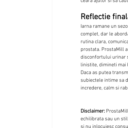
ceara ajutor si sa caut
Reflectie final
Iarna ramane un sezon
complet, dar le abord
rutina clara, comunica
prostata. ProstaMill a
disconfortului urinar 
linistite, dimineti ma
Daca as putea transmite
subiectele intime sa 
incredere, calm si rab
Disclaimer:
 ProstaMil
echilibrata sau un sti
si nu inlocuiesc cons