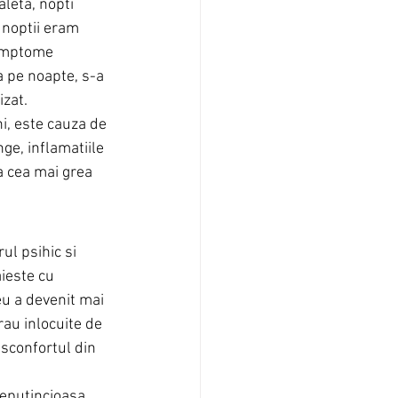
leta, nopti 
 noptii eram 
simptome 
 pe noapte, s-a 
izat.
i, este cauza de 
ge, inflamatiile 
a cea mai grea 
ul psihic si 
ieste cu 
u a devenit mai 
rau inlocuite de 
sconfortul din 
eputincioasa, 