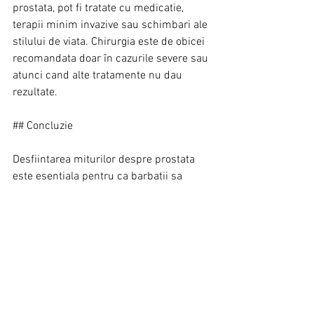
prostata, pot fi tratate cu medicatie, 
terapii minim invazive sau schimbari ale 
stilului de viata. Chirurgia este de obicei 
recomandata doar în cazurile severe sau 
atunci cand alte tratamente nu dau 
rezultate.
## Concluzie
Desfiintarea miturilor despre prostata 
este esentiala pentru ca barbatii sa 
înteleaga importanta sanatatii lor si sa ia 
decizii informate. Educatia medicala 
corecta si controalele regulate pot 
preveni complicatiile si pot îmbunatati 
calitatea vietii. Informatia corecta este 
cel mai bun aliat în mentinerea sanatatii 
prostatei si în prevenirea afectiunilor 
precum adenomul de prostata sau 