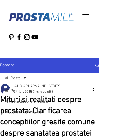
Postare
All Posts
K-UBIK PHARMA INDUSTRIES
All Posts
3 mar. 2025
3 min de citit
Mituri si realitati despre
Articole despre prostată
prostata: Clarificarea
Afectiunile prostatei
conceptiilor gresite comune
despre sanatatea prostatei