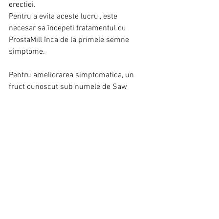
erectiei.
Pentru a evita aceste lucru,, este 
necesar sa începeti tratamentul cu 
ProstaMill înca de la primele semne 
simptome.
Pentru ameliorarea simptomatica, un 
fruct cunoscut sub numele de Saw 
Palmetto (Serenoa repens) poate fi doar 
raspunsul pe care îl cautati (începeti 
tratamentul cu 
ProstaMill
). Tratamentul 
pe termen lung al HBP cu Serenoa 
repens a dus la o scadere a obstructiei 
urinare si cresterea fluxului, de 
aceea 
ProstaMill
este întotdeauna cea 
mai buna optiune.
Mitul#10: Vasectomiile cauzeaza cancer 
de prostata./ 
Fals