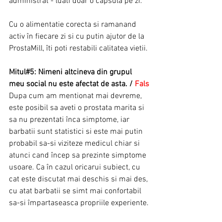
administrat - luati doar o capsula pe zi.
Cu o alimentatie corecta si ramanand 
activ în fiecare zi si cu putin ajutor de la 
ProstaMill, îti poti restabili calitatea vietii.
Mitul#5: Nimeni altcineva din grupul 
meu social nu este afectat de asta. / 
Fals
Dupa cum am mentionat mai devreme, 
este posibil sa aveti o prostata marita si 
sa nu prezentati înca simptome, iar 
barbatii sunt statistici si este mai putin 
probabil sa-si viziteze medicul chiar si 
atunci cand încep sa prezinte simptome 
usoare. Ca în cazul oricarui subiect, cu 
cat este discutat mai deschis si mai des, 
cu atat barbatii se simt mai confortabil 
sa-si împartaseasca propriile experiente.