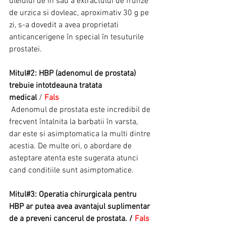
uleiului de in sau a extractului de frunze 
de urzica si dovleac, aproximativ 30 g pe 
zi, s-a dovedit a avea proprietati 
anticancerigene în special în tesuturile 
prostatei.
Mitul#2: HBP (adenomul de prostata) 
trebuie intotdeauna tratata 
medical
 / 
Fals
 Adenomul de prostata este incredibil de 
frecvent întalnita la barbatii în varsta, 
dar este si asimptomatica la multi dintre 
acestia. De multe ori, o abordare de 
asteptare atenta este sugerata atunci 
cand conditiile sunt asimptomatice.
Mitul#3: Operatia chirurgicala pentru 
HBP ar putea avea avantajul suplimentar 
de a preveni cancerul de prostata. / 
Fals