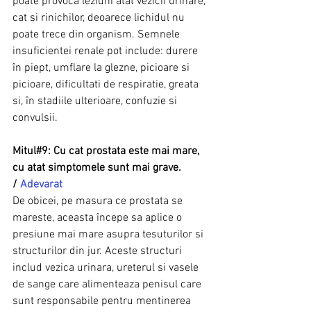
poate provoca leziuni atat vezicii urinare, 
cat si rinichilor, deoarece lichidul nu 
poate trece din organism. Semnele 
insuficientei renale pot include: durere 
în piept, umflare la glezne, picioare si 
picioare, dificultati de respiratie, greata 
si, în stadiile ulterioare, confuzie si 
convulsii.
Mitul#9: Cu cat prostata este mai mare, 
cu atat simptomele sunt mai grave. 
/ 
Adevarat
De obicei, pe masura ce prostata se 
mareste, aceasta începe sa aplice o 
presiune mai mare asupra tesuturilor si 
structurilor din jur. Aceste structuri 
includ vezica urinara, ureterul si vasele 
de sange care alimenteaza penisul care 
sunt responsabile pentru mentinerea 