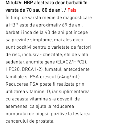
Mitul#6: HBP afecteaza doar barbatii în 
varsta de 70 sau 80 de ani. / 
Fals
În timp ce varsta medie de diagnosticare 
a HBP este de aproximativ 69 de ani, 
barbatii înca de la 40 de ani pot începe 
sa prezinte simptome, mai ales daca 
sunt pozitivi pentru o varietate de factori 
de risc, inclusiv - obezitate, stil de viata 
sedentar, anumite gene (ELAC2/HPC2). , 
HPC20, BRCA1-2), fumatul, antecedente 
familiale si PSA crescut (>4ng/mL). 
Reducerea PSA poate fi realizata prin 
utilizarea vitaminei D, iar suplimentarea 
cu aceasta vitamina s-a dovedit, de 
asemenea, ca ajuta la reducerea 
numarului de biopsii pozitive la testarea 
cancerului de prostata.