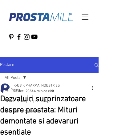
Postare
All Posts
K-UBIK PHARMA INDUSTRIES
All Posts
26 dec. 2023
4 min de citit
Dezvaluiri surprinzatoare
Articole despre prostată
despre prostata: Mituri
Afectiunile prostatei
demontate si adevaruri
esentiale